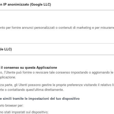
con IP anonimizzato (Google LLC)
to per fornire annunci personalizzati o contenuti di marketing e per misurarne
le LLC)
e il consenso su questa Applicazione
o, l’Utente può fornire o revocare tale consenso impostando o aggiornando le pr
pplicazione.
 parte, gli Utenti possono gestire le proprie preferenze visitando il relativo lin
parte o contattando quest'ultima direttamente.
 simili tramite le impostazioni del tuo dispositivo
prio browser per:
no stati impostati sul dispositivo;