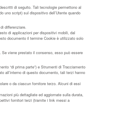
scritti di seguito. Tali tecnologie permettono al
ndo uno script) sul dispositivo dell’Utente quando
i differenziare.
o di applicazioni per dispositivi mobili, dal
esto documento il termine Cookie è utilizzato solo
te. Se viene prestato il consenso, esso può essere
mento “di prima parte”) e Strumenti di Tracciamento
to all’interno di questo documento, tali terzi hanno
lare o da ciascun fornitore terzo. Alcuni di essi
mazioni più dettagliate ed aggiornate sulla durata,
tivi fornitori terzi (tramite i link messi a