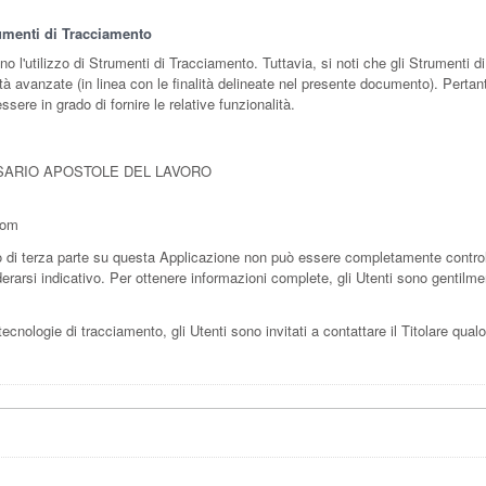
rumenti di Tracciamento
eno l'utilizzo di Strumenti di Tracciamento. Tuttavia, si noti che gli Strument
ità avanzate (in linea con le finalità delineate nel presente documento). Pertanto
sere in grado di fornire le relative funzionalità.
OSARIO APOSTOLE DEL LAVORO
com
di terza parte su questa Applicazione non può essere completamente controllat
rarsi indicativo. Per ottenere informazioni complete, gli Utenti sono gentilment
ecnologie di tracciamento, gli Utenti sono invitati a contattare il Titolare qualo