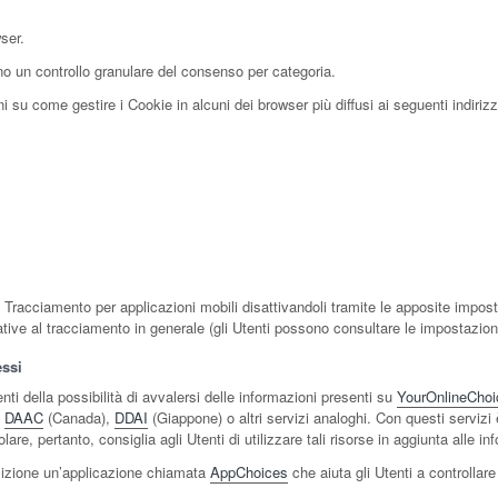
ser.
no un controllo granulare del consenso per categoria.
 su come gestire i Cookie in alcuni dei browser più diffusi ai seguenti indirizz
i Tracciamento per applicazioni mobili disattivandoli tramite le apposite imposta
lative al tracciamento in generale (gli Utenti possono consultare le impostazioni
essi
i della possibilità di avvalersi delle informazioni presenti su
YourOnlineChoi
,
DAAC
(Canada),
DDAI
(Giappone) o altri servizi analoghi. Con questi servizi 
tolare, pertanto, consiglia agli Utenti di utilizzare tali risorse in aggiunta alle
osizione un’applicazione chiamata
AppChoices
che aiuta gli Utenti a controllar