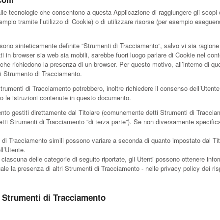
e tecnologie che consentono a questa Applicazione di raggiungere gli scopi de
sempio tramite l’utilizzo di Cookie) o di utilizzare risorse (per esempio esegue
ono sinteticamente definite “Strumenti di Tracciamento”, salvo vi sia ragione d
n browser sia web sia mobili, sarebbe fuori luogo parlare di Cookie nel contest
he richiedono la presenza di un browser. Per questo motivo, all’interno di qu
 di Strumento di Tracciamento.
 Strumenti di Tracciamento potrebbero, inoltre richiedere il consenso dell’Uten
 le istruzioni contenute in questo documento.
nto gestiti direttamente dal Titolare (comunemente detti Strumenti di Traccia
etti Strumenti di Tracciamento “di terza parte”). Se non diversamente specifica
 di Tracciamento simili possono variare a seconda di quanto impostato dal Tito
l’Utente.
 ciascuna delle categorie di seguito riportate, gli Utenti possono ottenere infor
e la presenza di altri Strumenti di Tracciamento - nelle privacy policy dei rispet
i Strumenti di Tracciamento