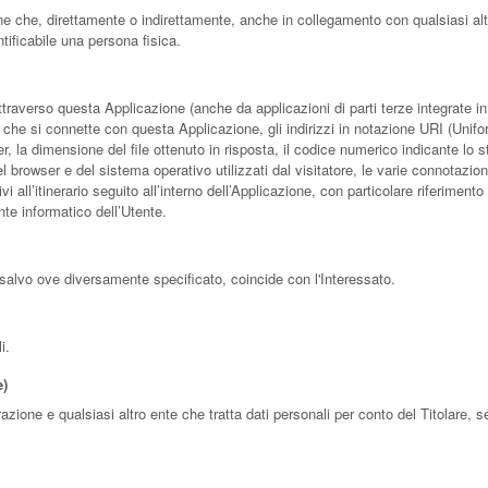
e che, direttamente o indirettamente, anche in collegamento con qualsiasi al
ntificabile una persona fisica.
averso questa Applicazione (anche da applicazioni di parti terze integrate in qu
che si connette con questa Applicazione, gli indirizzi in notazione URI (Uniform 
ver, la dimensione del file ottenuto in risposta, il codice numerico indicante lo s
el browser e del sistema operativo utilizzati dal visitatore, le varie connotazio
i all’itinerario seguito all’interno dell’Applicazione, con particolare riferiment
nte informatico dell’Utente.
 salvo ove diversamente specificato, coincide con l'Interessato.
i.
e)
razione e qualsiasi altro ente che tratta dati personali per conto del Titolare